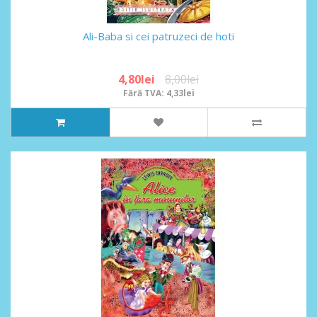
Ali-Baba si cei patruzeci de hoti
4,80lei
8,00lei
Fără TVA: 4,33lei