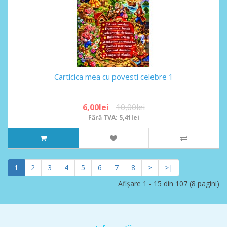
Carticica mea cu povesti celebre 1
6,00lei
10,00lei
Fără TVA: 5,41lei
1
2
3
4
5
6
7
8
>
>|
Afişare 1 - 15 din 107 (8 pagini)