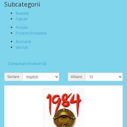
Subcategorii
Basme
Fabule
Poezie
Povesti/Povestiri
Romane
Versuri
Comparare Produse (0)
Sortare
Afisare