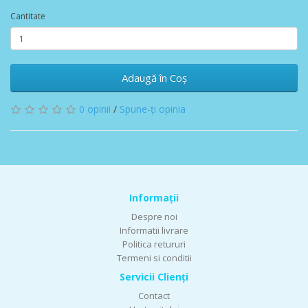
Cantitate
Adaugă în Coş
0 opinii
/
Spune-ţi opinia
Informaţii
Despre noi
Informatii livrare
Politica retururi
Termeni si conditii
Servicii Clienţi
Contact