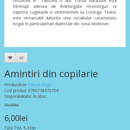
ortodoxe in Falticeni si Iasi. Cursul naratiunii este
întrerupt adesea de îndelungate monologuri ce
exprima cugetarile si sentimentele lui Creanga. Textul
este remarcabil datorita unui vocabular caracteristic
bogat în particularitati dialectale din zona Moldovei.
Amintiri din copilarie
Producători
Editura Regis
Cod produs: 9789738373754
Disponibilitate: În Stoc
10,00lei
6,00lei
Fără TVA: 5,41lei