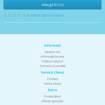
Adaugă în Coş
0 opinii
/
Spune-ţi opinia
Informaţii
Despre noi
Informatii livrare
Politica retururi
Termeni si conditii
Servicii Clienţi
Contact
Harta sitului
Extra
Producători
Oferte speciale