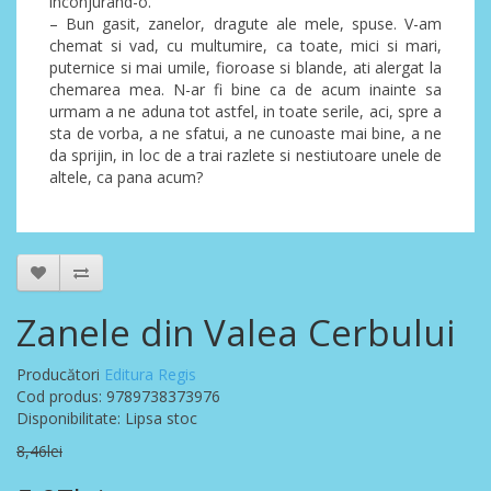
inconjurand-o.
– Bun gasit, zanelor, dragute ale mele, spuse. V-am
chemat si vad, cu multumire, ca toate, mici si mari,
puternice si mai umile, fioroase si blande, ati alergat la
chemarea mea. N-ar fi bine ca de acum inainte sa
urmam a ne aduna tot astfel, in toate serile, aci, spre a
sta de vorba, a ne sfatui, a ne cunoaste mai bine, a ne
da sprijin, in loc de a trai razlete si nestiutoare unele de
altele, ca pana acum?
Zanele din Valea Cerbului
Producători
Editura Regis
Cod produs: 9789738373976
Disponibilitate: Lipsa stoc
8,46lei