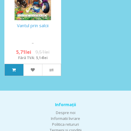
Vantul prin salcii
..
5,71lei
9,51lei
Fără TVA: 5,14lei
Informaţii
Despre noi
Informatii livrare
Politica retururi
Termeni si conditii